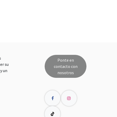
s
Ponte en
er su
contacto con
y un
nosotros