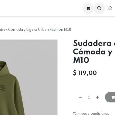
Eventos
Cursos
Compañía
Compañía
Cita
Contác
isex Cómoda y Ligera Urban Fashion M10
Sudadera 
Cómoda y 
M10
$
119,00
Términos y condiciones