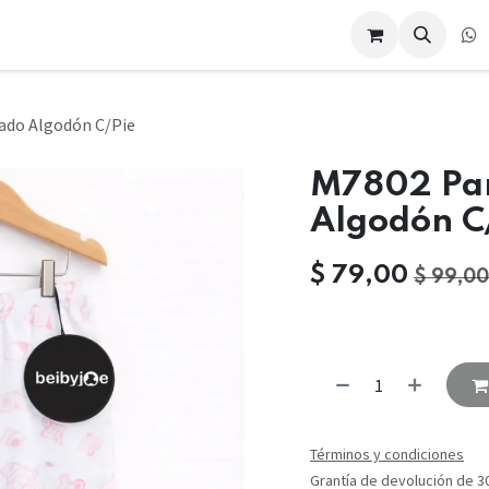
Eventos
Cursos
Compañía
Compañía
Cita
Contác
ado Algodón C/Pie
M7802 Pa
Algodón C
$
79,00
$
99,00
Términos y condiciones
Grantía de devolución de 3