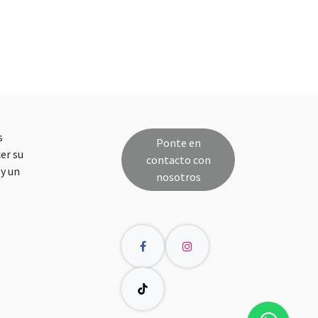
s
Ponte en
er su
contacto con
y un
nosotros