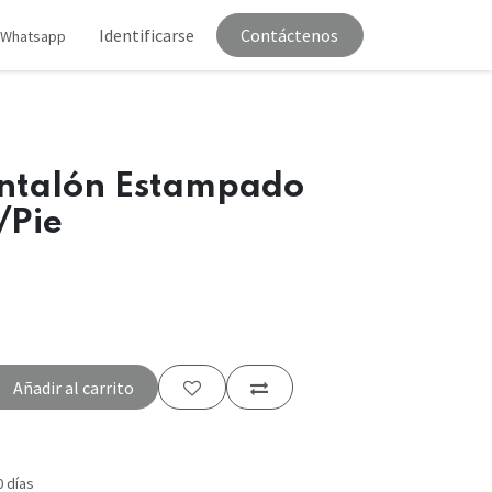
tenos
Identificarse
Contáctenos
Whatsapp
ntalón Estampado
/Pie
Añadir al carrito
0 días