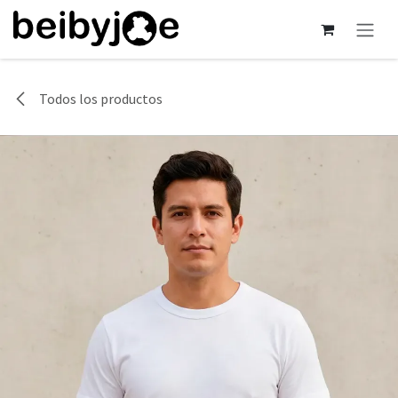
Ir al contenido
Todos los productos