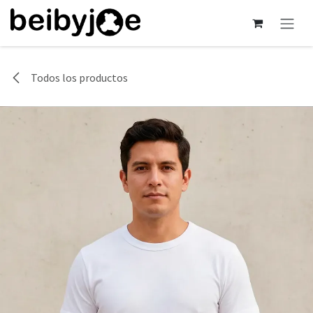
Ir al contenido
Todos los productos