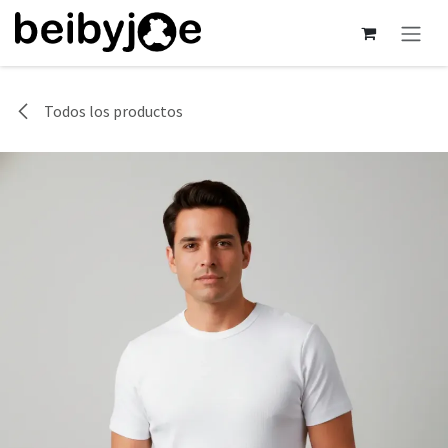
Ir al contenido
Todos los productos