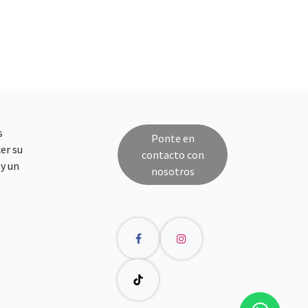
s
Ponte en
er su
contacto con
y un
nosotros