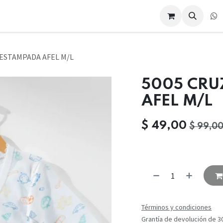
Eventos
Cursos
Compañía
Compañía
Cita
Contác
 ESTAMPADA AFEL M/L
5005 CRU
AFEL M/L
$
49,00
$
99,0
Términos y condiciones
Grantía de devolución de 3